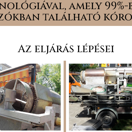
nológiával, amely 99%-b
ókban található kóro
Az eljárás lépései