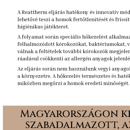
A Reattherm eljárás hatékony és innovatív mód
lehetővé teszi a homok fertőtlenítését és frissí
higiénikus játékteret.
A folyamat során speciális hőkezelést alkalm
felhalmozódott kórokozókat, baktériumokat, v
válnak a feltételek további kórokozók megjel
ráadásul csökkenti az allergén anyagok jelenlét
Az eljárás során nem használunk vegyi anyagok
a környezetre. A hőkezelés természetes és haté
miközben megőrzi a homok eredeti minőségét.
Magyarországon ki
szabadalmazott, a