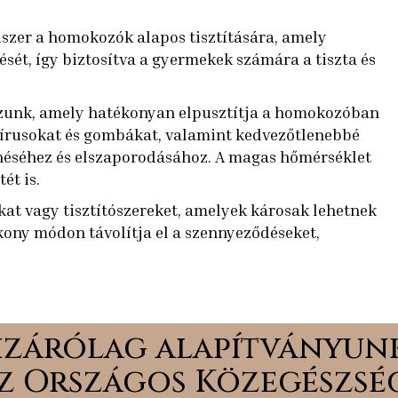
szer a homokozók alapos tisztítására, amely
tését, így biztosítva a gyermekek számára a tiszta és
azunk, amely hatékonyan elpusztítja a homokozóban
írusokat és gombákat, valamint kedvezőtlenebbé
enéséhez és elszaporodásához. A magas hőmérséklet
ét is.
at vagy tisztítószereket, amelyek károsak lehetnek
kony módon távolítja el a szennyeződéseket,
zárólag alapítványunk
z Országos Közegészség