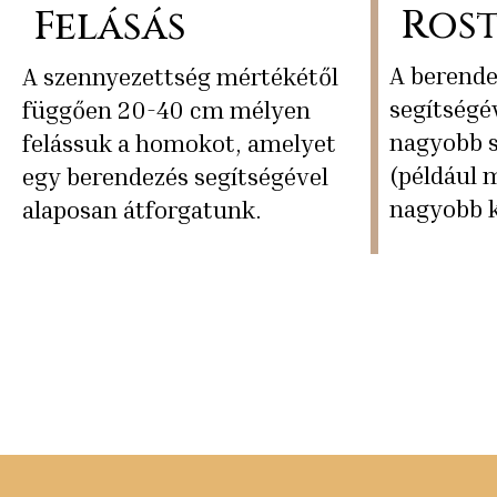
Rost
Felásás
A berende
A szennyezettség mértékétől
segítségév
függően 20-40 cm mélyen
nagyobb 
felássuk a homokot, amelyet
(például 
egy berendezés segítségével
nagyobb kö
alaposan átforgatunk.