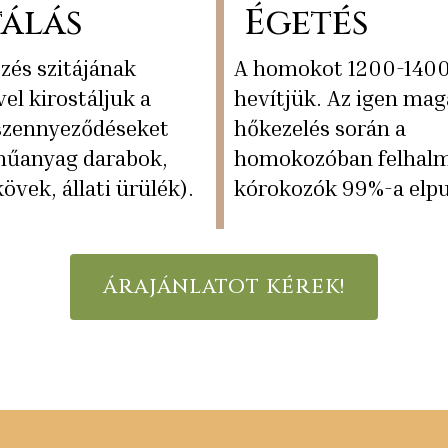
Égetés
álás
A homokot 1200-1400
zés szitájának
hevítjük. Az igen mag
el kirostáljuk a
hőkezelés során a
szennyeződéseket
homokozóban felhal
műanyag darabok,
kórokozók 99%-a elpu
vek, állati ürülék).
ÁRAJÁNLATOT KÉREK!