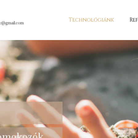
Technológiánk
Re
ny@gmail.com
homokozók