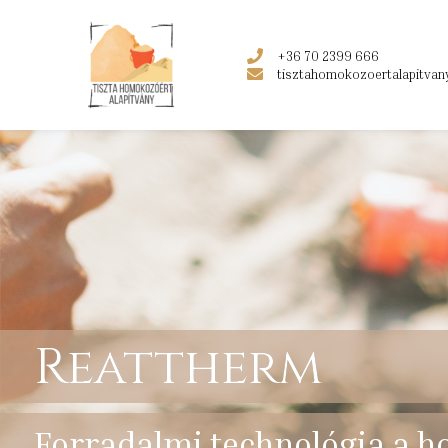
+36 70 2399 666
tisztahomokozoertalapitva
Reattherm
Forradalmi technológia a 